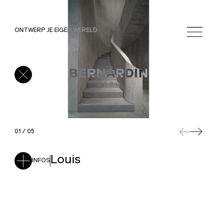
Louis
ONTWERP JE EIGEN WERELD
Next
Next
01 / 05
Louis
INFOS